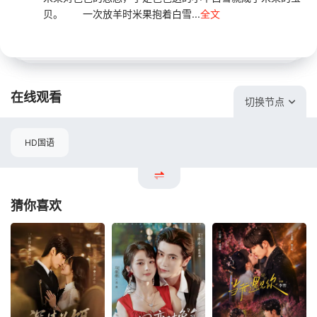
贝。 一次放羊时米果抱着白雪...
全文
在线观看
切换节点
HD国语
猜你喜欢