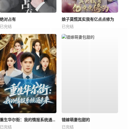
绝对占有
娘子莫慌其实我有亿点点修为
已完结
已完结
重生华尔街：我的情报系统通未来
错嫁萌妻包甜的
已完结
已完结