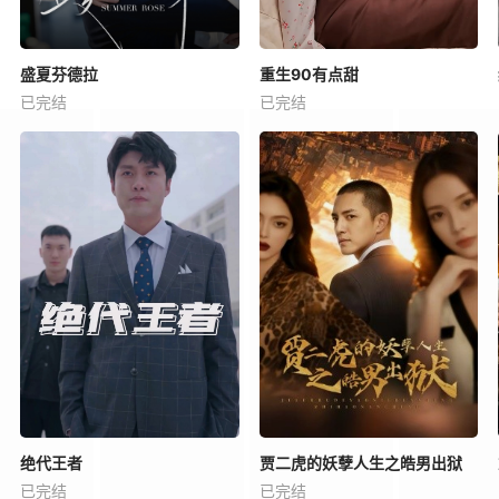
盛夏芬德拉
重生90有点甜
已完结
已完结
绝代王者
贾二虎的妖孽人生之皓男出狱
已完结
已完结