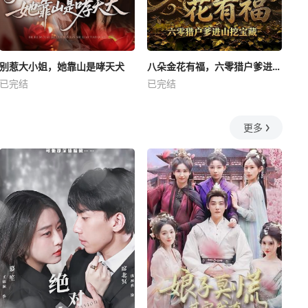
别惹大小姐，她靠山是哮天犬
八朵金花有福，六零猎户爹进山挖宝藏
已完结
已完结
更多