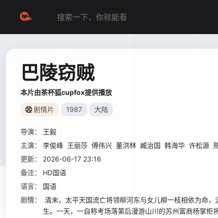
巴陵窃贼
本片由茶杯狐cupfox提供播放
剧情片
1987
大陆
导演：
王毅
主演：
李俊峰
王丽莎
傅伟兴
董洪林
臧治国
韩海华
许松源
更新：
2026-06-17 23:16
备注：
HD国语
语言：
国语
剧情：
清末，太平天国流亡将领柳河东与女儿柳一枝相依为命，
生。一天，一自称考场落第后漫游山川的苏州富商杨掌柜将