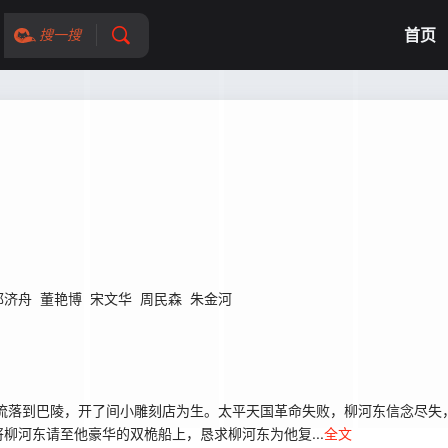
首页
搜一搜
邢济舟
董艳博
宋文华
周民森
朱金河
流落到巴陵，开了间小雕刻店为生。太平天国革命失败，柳河东信念尽失
柳河东请至他豪华的双桅船上，恳求柳河东为他复...
全文