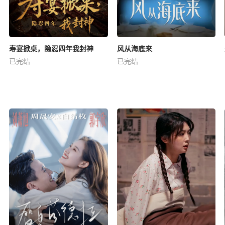
寿宴掀桌，隐忍四年我封神
风从海底来
已完结
已完结