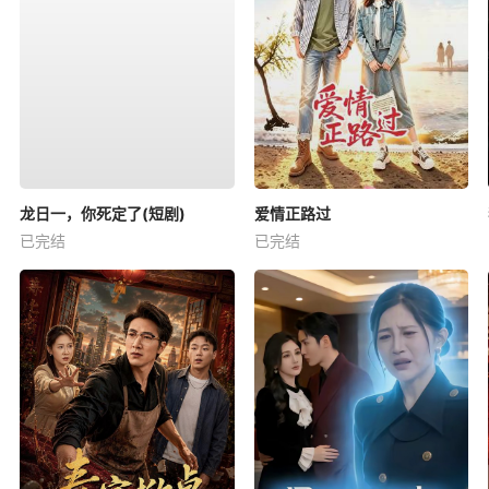
龙日一，你死定了(短剧)
爱情正路过
已完结
已完结