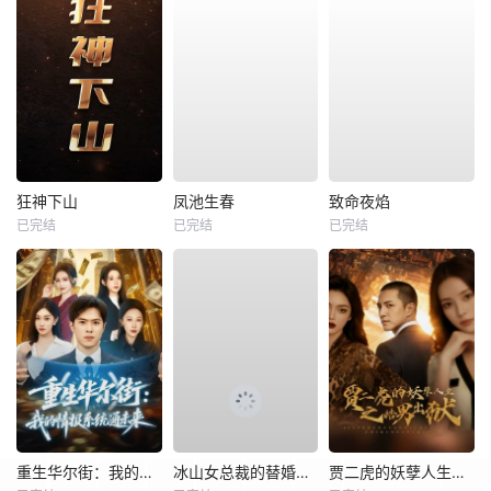
狂神下山
凤池生春
致命夜焰
已完结
已完结
已完结
重生华尔街：我的情报系统通未来
冰山女总裁的替婚兵王
贾二虎的妖孽人生之皓男出狱