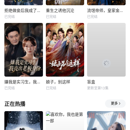
拒绝做妾后我成了太子侧妃
重生之诱他沉沦
流氓帝师，皇家金牌县令
已完结
已完结
已完结
嫌我是实习生，我亮出老板身份
娘子，别这样
盲盒
已完结
已完结
更新至第13集
正在热播
更多