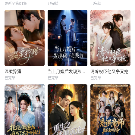
更新至第01集
已完结
已完结
温柔狩猎
当上月嫂后发现孩子是我的
清冷权臣他又争又抢
已完结
已完结
已完结