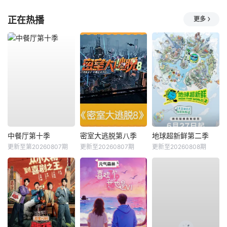
正在热播
更多
中餐厅第十季
密室大逃脱第八季
地球超新鲜第二季
更新至第20260807期
更新至20260807期
更新至20260808期