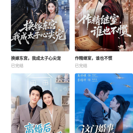
换嫁东宫，我成太子心尖宠
作精继室，谁也不惯
已完结
已完结