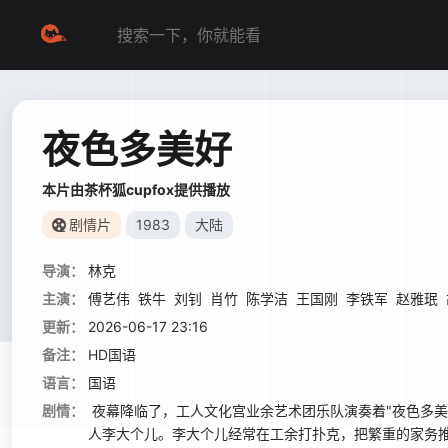
夜色多美好
本片由茶杯狐cupfox提供播放
剧情片
1983
大陆
导演：
林克
主演：
傅艺伟
铁牛
刘钊
肖竹
陈学洁
王国刚
李铁军
赵雅珉
更新：
2026-06-17 23:16
备注：
HD国语
语言：
国语
剧情：
夜幕降临了，工人文化宫业余艺术团乐队演奏着"夜色多美
人李大个儿。李大个儿经常在工余打扑克，把繁重的家务推