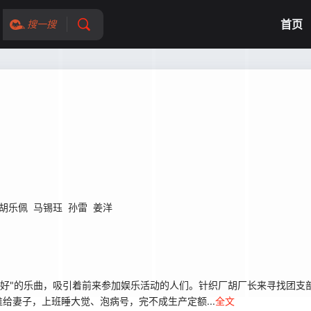
首页
搜一搜
胡乐佩
马锡珏
孙雷
姜洋
好"的乐曲，吸引着前来参加娱乐活动的人们。针织厂胡厂长来寻找团支
给妻子，上班睡大觉、泡病号，完不成生产定额...
全文