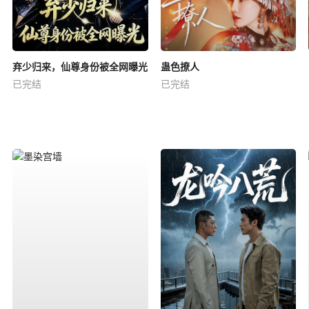
弃少归来，仙尊身份被全网曝光
蛊色撩人
已完结
已完结