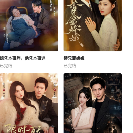
姐凭本事胖，他凭本事追
替兄藏娇娥
已完结
已完结