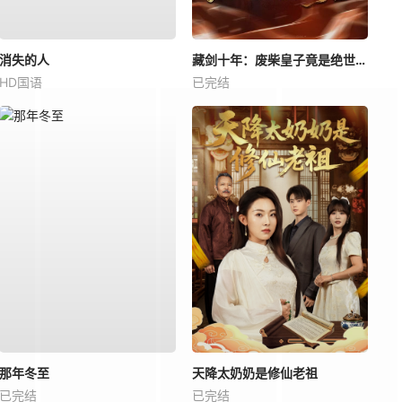
消失的人
藏剑十年：废柴皇子竟是绝世强龙
HD国语
已完结
那年冬至
天降太奶奶是修仙老祖
已完结
已完结