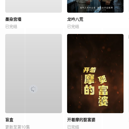
墨染宫墙
龙吟八荒
已完结
已完结
盲盒
开着摩的娶富婆
更新至第10集
已完结