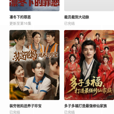
凛冬下的罪恶
裁员裁到大动脉
更新至第16集
已完结
装穷爸妈送养子珍宝
多子多福打造最强修仙家族
已完结
已完结