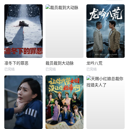
凛冬下的罪恶
裁员裁到大动脉
龙吟八荒
已完结
已完结
已完结