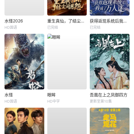
水怪2026
重生真仙，了结尘间恩怨
获得返现系统后我成了万人迷
HD国语
已完结
已完结
水怪
眼眸
吾凰在上之凤御四方
HD国语
HD中字
更新至第10集