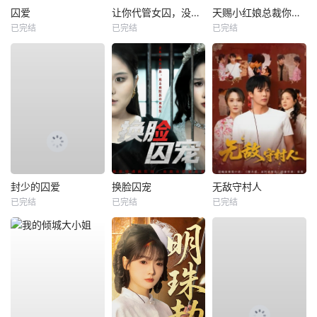
囚爱
让你代管女囚，没让你称帝啊
天赐小红娘总裁你找错夫人了
已完结
已完结
已完结
封少的囚爱
换脸囚宠
无敌守村人
已完结
已完结
已完结