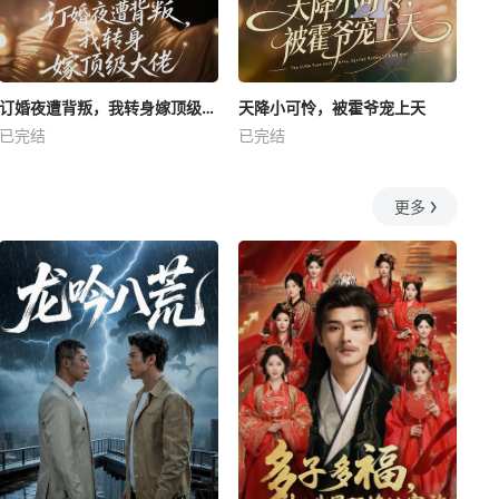
订婚夜遭背叛，我转身嫁顶级大佬
天降小可怜，被霍爷宠上天
已完结
已完结
更多