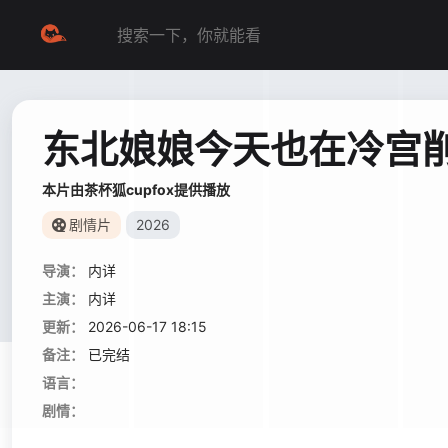
东北娘娘今天也在冷宫
本片由茶杯狐cupfox提供播放
剧情片
2026
导演：
内详
主演：
内详
更新：
2026-06-17 18:15
备注：
已完结
语言：
剧情：