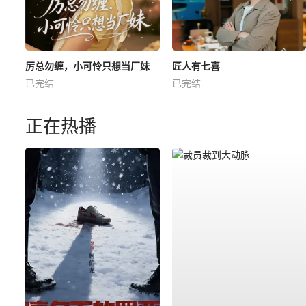
厉总勿缠，小可怜只想当厂妹
匠人有七喜
已完结
已完结
正在热播