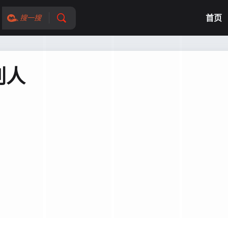
首页
搜一搜
削人