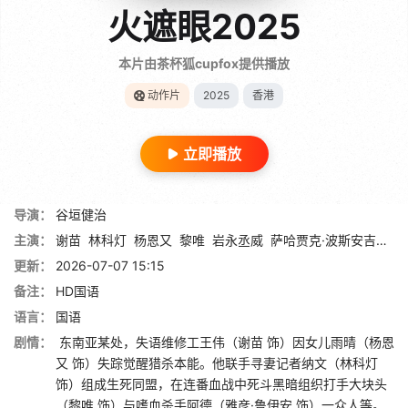
火遮眼2025
本片由茶杯狐cupfox提供播放
动作片
2025
香港
立即播放
导演：
谷垣健治
主演：
谢苗
林科灯
杨恩又
黎唯
岩永丞威
萨哈贾克·波斯安吉特
玛
更新：
2026-07-07 15:15
备注：
HD国语
语言：
国语
剧情：
东南亚某处，失语维修工王伟（谢苗 饰）因女儿雨晴（杨恩
又 饰）失踪觉醒猎杀本能。他联手寻妻记者纳文（林科灯
饰）组成生死同盟，在连番血战中死斗黑暗组织打手大块头
（黎唯 饰）与嗜血杀手阿德（雅彦·鲁伊安 饰）一众人等。