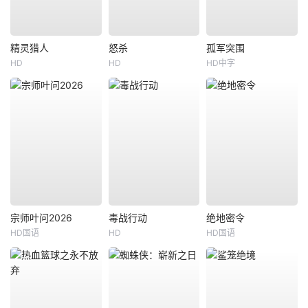
精灵猎人
怒杀
孤军突围
HD
HD
HD中字
宗师叶问2026
毒战行动
绝地密令
HD国语
HD
HD国语