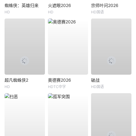
蜘蛛侠：英雄归来
火遮眼2026
宗师叶问2026
HD
HD
HD国语
超凡蜘蛛侠2
奥德赛2026
破战
HD
HDTC中字
HD国语