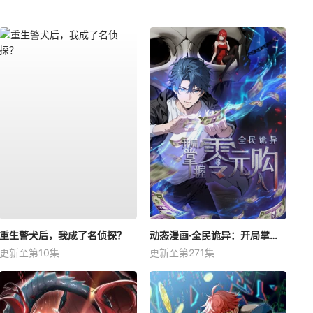
重生警犬后，我成了名侦探？
动态漫画·全民诡异：开局掌握零元购
更新至第10集
更新至第271集