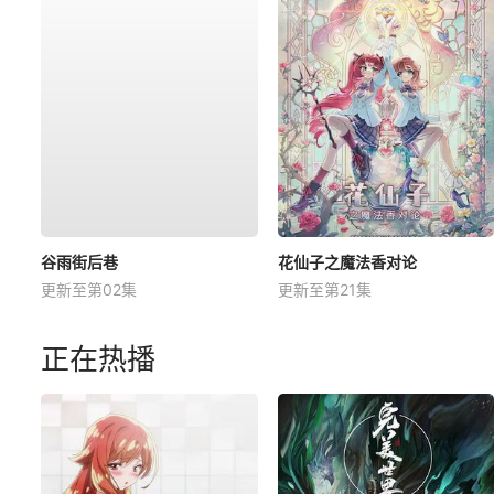
谷雨街后巷
花仙子之魔法香对论
更新至第02集
更新至第21集
正在热播