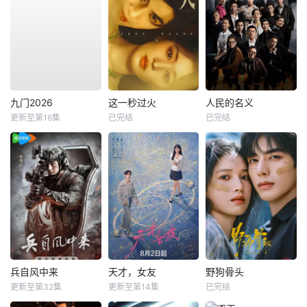
九门2026
这一秒过火
人民的名义
更新至第16集
已完结
已完结
兵自风中来
天才，女友
野狗骨头
更新至第32集
更新至第14集
已完结