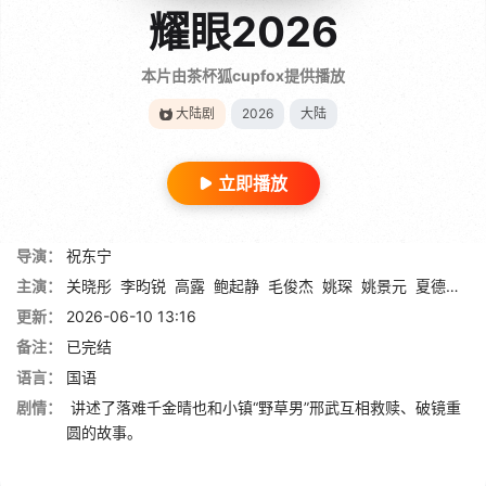
耀眼2026
本片由茶杯狐cupfox提供播放
大陆剧
2026
大陆
立即播放
导演：
祝东宁
主演：
关晓彤
李昀锐
高露
鲍起静
毛俊杰
姚琛
姚景元
夏德俊
刘
更新：
2026-06-10 13:16
备注：
已完结
语言：
国语
剧情：
讲述了落难千金晴也和小镇“野草男”邢武互相救赎、破镜重
圆的故事。