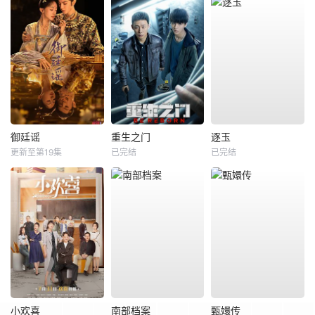
御廷谣
重生之门
逐玉
更新至第19集
已完结
已完结
小欢喜
南部档案
甄嬛传