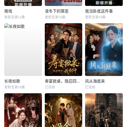
南戏
凛冬下的罪恶
我当卧底这件事
更新至第12集
更新至第16集
更新至第19集
长夜如歌
寿宴掀桌，隐忍四年我封神
风从海底来
更新至第18集
已完结
已完结