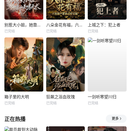
别惹大小姐，她靠山是哮天犬
八朵金花有福，六零猎户爹进山挖宝藏
上城之下：犯上者
已完结
已完结
已完结
箱子里的大明
狂飙之浴血玫瑰
一剑听寒望川归
已完结
已完结
已完结
正在热播
更多